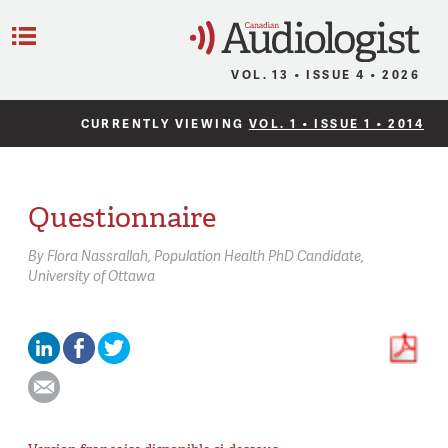
C
Menu
VOL. 13 • ISSUE 4 • 2026
CURRENTLY VIEWING
VOL. 1 • ISSUE 1 • 2014
Questionnaire
By
Flora Nassrallah,
Population Health PhD Candidate,
University of Ottawa